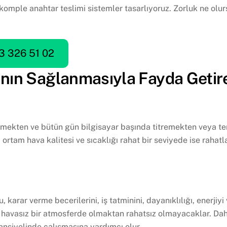
 komple anahtar teslimi sistemler tasarlıyoruz. Zorluk ne olu
3 326 51 02
rının Sağlanmasıyla Fayda Geti
itmekten ve bütün gün bilgisayar başında titremekten veya t
 ortam hava kalitesi ve sıcaklığı rahat bir seviyede ise raha
 karar verme becerilerini, iş tatminini, dayanıklılığı, enerjiy
 havasız bir atmosferde olmaktan rahatsız olmayacaklar. Da
ansiyelinde çalışmasına yardımcı olur.