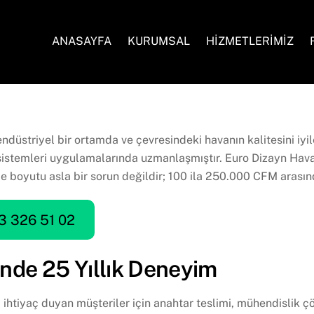
ANASAYFA
KURUMSAL
HİZMETLERİMİZ
 endüstriyel bir ortamda ve çevresindeki havanın kalitesini iy
sistemleri uygulamalarında uzmanlaşmıştır. Euro Dizayn Hava
oje boyutu asla bir sorun değildir; 100 ila 250.000 CFM arasınd
3 326 51 02
nde 25 Yıllık Deneyim
ihtiyaç duyan müşteriler için anahtar teslimi, mühendislik 