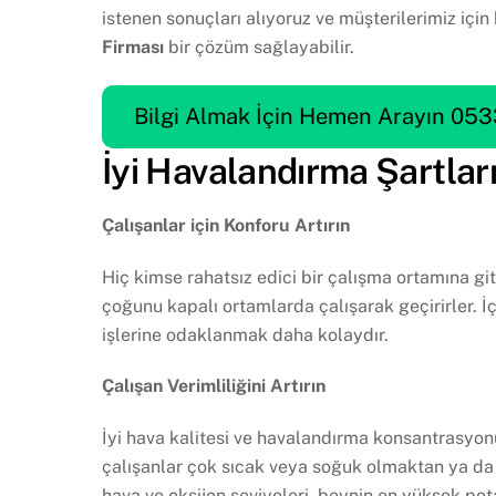
istenen sonuçları alıyoruz ve müşterilerimiz için
Firması
bir çözüm sağlayabilir.
Bilgi Almak İçin Hemen Arayın 053
İyi Havalandırma Şartla
Çalışanlar için Konforu Artırın
Hiç kimse rahatsız edici bir çalışma ortamına g
çoğunu kapalı ortamlarda çalışarak geçirirler. İç
işlerine odaklanmak daha kolaydır.
Çalışan Verimliliğini Artırın
İyi hava kalitesi ve havalandırma konsantrasyonu,
çalışanlar çok sıcak veya soğuk olmaktan ya da
hava ve oksijen seviyeleri, beynin en yüksek pot