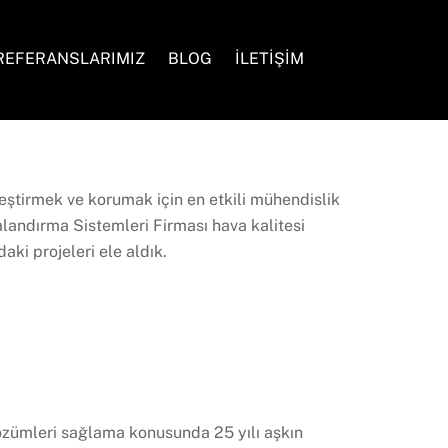
Search
REFERANSLARIMIZ
BLOG
İLETİŞİM
ileştirmek ve korumak için en etkili mühendislik
landırma Sistemleri Firması hava kalitesi
aki projeleri ele aldık.
çözümleri sağlama konusunda 25 yılı aşkın