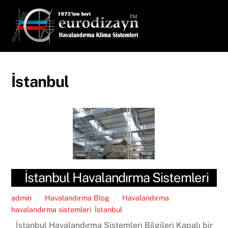
Skip
Men
to
content
İstanbul
İstanbul Havalandırma Sistemleri
admin
Havalandırma Blog
Havalandırma
,
havalandırma sistemleri
,
İstanbul
İstanbul Havalandırma Sistemleri Bilgileri Kapalı bir