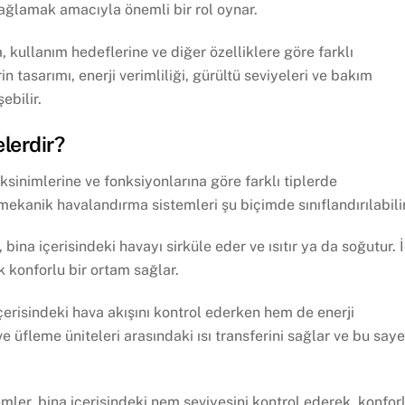
ağlamak amacıyla önemli bir rol oynar.
kullanım hedeflerine ve diğer özelliklere göre farklı
n tasarımı, enerji verimliliği, gürültü seviyeleri ve bakım
ebilir.
lerdir?
sinimlerine ve fonksiyonlarına göre farklı tiplerde
 mekanik havalandırma sistemleri şu biçimde sınıflandırılabilir
 bina içerisindeki havayı sirküle eder ve ısıtır ya da soğutur. 
 konforlu bir ortam sağlar.
çerisindeki hava akışını kontrol ederken hem de enerji
ve üfleme üniteleri arasındaki ısı transferini sağlar ve bu say
mler, bina içerisindeki nem seviyesini kontrol ederek, konfor