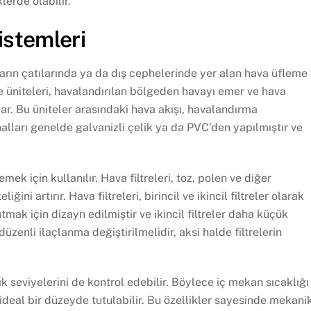
lerde olabilir.
stemleri
rın çatılarında ya da dış cephelerinde yer alan hava üfleme
e üniteleri, havalandırılan bölgeden havayı emer ve hava
lar. Bu üniteler arasındaki hava akışı, havalandırma
nalları genelde galvanizli çelik ya da PVC’den yapılmıştır ve
emek için kullanılır. Hava filtreleri, toz, polen ve diğer
ğini artırır. Hava filtreleri, birincil ve ikincil filtreler olarak
 tutmak için dizayn edilmiştir ve ikincil filtreler daha küçük
, düzenli ilaçlanma değiştirilmelidir, aksi halde filtrelerin
 seviyelerini de kontrol edebilir. Böylece iç mekan sıcaklığı
 ideal bir düzeyde tutulabilir. Bu özellikler sayesinde mekani