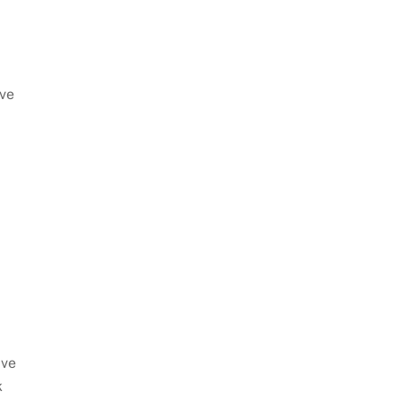
 ve
 ve
k