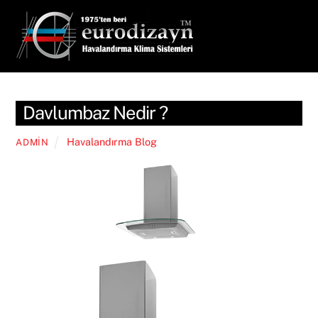
Skip
Men
to
content
Davlumbaz Nedir ?
Havalandırma Blog
ADMIN