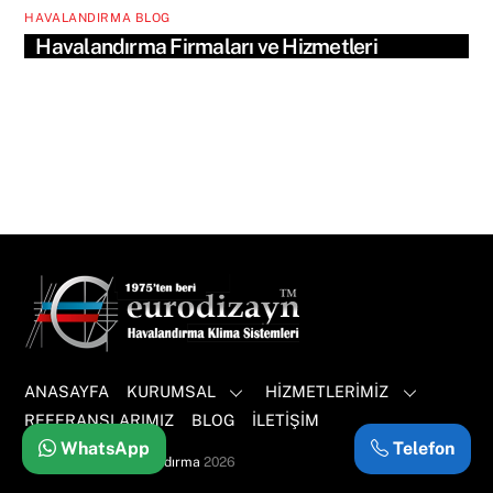
HAVALANDIRMA BLOG
Havalandırma Firmaları ve Hizmetleri
ANASAYFA
KURUMSAL
HİZMETLERİMİZ
REFERANSLARIMIZ
BLOG
İLETİŞİM
Back
WhatsApp
Telefon
To
©
Eurodizayn Havalandırma
2026
Top