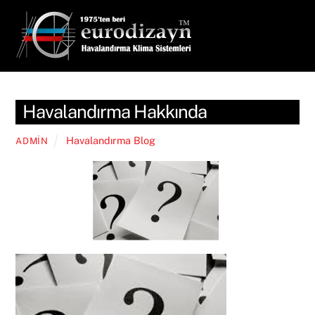
Skip
Men
to
content
Havalandırma Hakkında
Havalandırma Blog
ADMIN