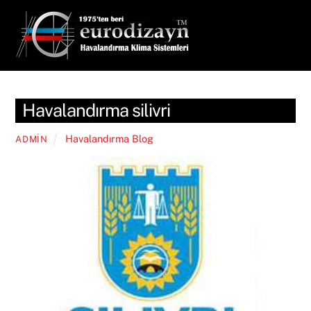
Skip
Men
to
content
Havalandırma silivri
Havalandırma Blog
ADMIN