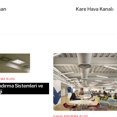
nan
Kare Hava Kanalı
RMA BLOG
dırma Sistemleri ve
i
HAVALANDIRMA BLOG