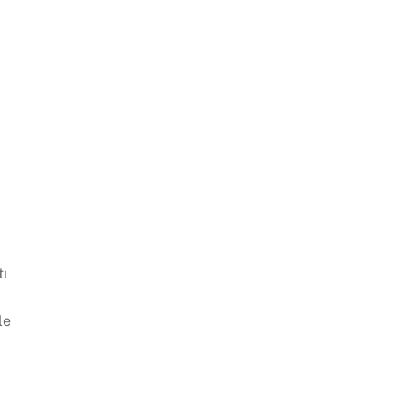
tı
le