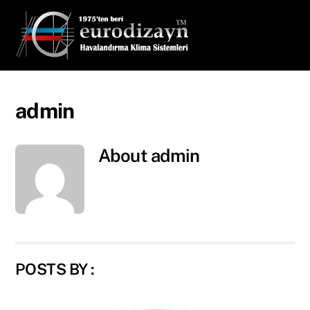
Skip
Men
to
content
admin
About
admin
POSTS BY :